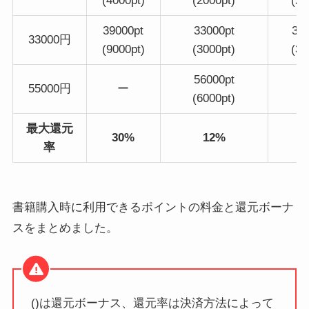
(4000pt)
(2000pt)
(20
39000pt
33000pt
33
33000円
(9000pt)
(3000pt)
(30
56000pt
55000円
ー
(6000pt)
最大還元
30%
12%
1
率
書籍購入時に利用できるポイントの料金と還元ボーナ
スをまとめました。
()は還元ボーナス、還元率は決済方法によって