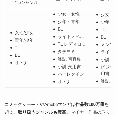
全5ジャンル
少女・女性
少女・
少年・青年
少年・
BL
TL
女性/少女
ライトノベル
BL
青年/少年
TL
レディコミ
メンズ
TL
タテヨミ
ライト
BL
雑誌 写真集
小説・
オトナ
小説 実用書
ビジネ
用書
ハーレクイン
雑誌 
オトナ
コミックシーモアやAmebaマンガは
作品数100万冊
を
超え、
取り扱うジャンルも豊富
。マイナー作品の取り