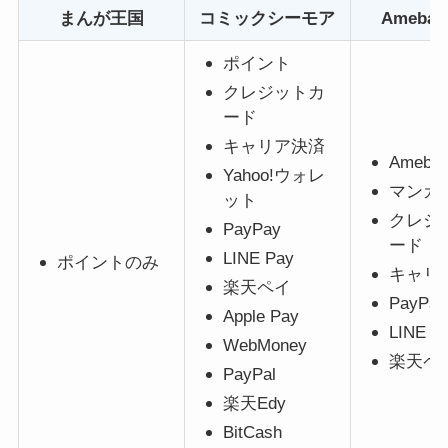
まんが王国
コミックシーモア
Ameba
ポイント
クレジットカ
ード
キャリア決済
Ameb
Yahoo!ウォレ
マンガ
ット
クレジ
PayPay
ード
LINE Pay
ポイントのみ
キャリ
楽天ペイ
PayPay
Apple Pay
LINE P
WebMoney
楽天ペ
PayPal
楽天Edy
BitCash