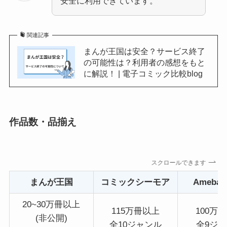
安全に利用できています。
関連記事
まんが王国は安全？サービス終了
の可能性は？利用者の感想をもと
に解説！ | 電子コミック比較blog
作品数・品揃え
スクロールできます
まんが王国
コミックシーモア
Ameba
20~30万冊以上
115万冊以上
100万
(非公開)
全10ジャンル
全9ジ