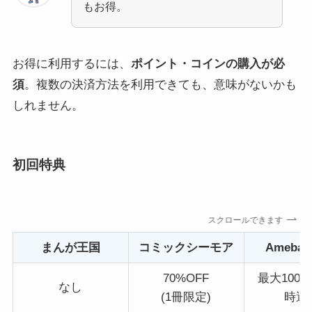
もお得。
お得に利用するには、
ポイント・コインの購入が必
須
。複数の決済方法を利用できても、意味がないかも
しれません。
初回特典
スクロールできます
まんが王国
コミックシーモア
Ameba
70%OFF
最大100冊
なし
(1冊限定)
時還